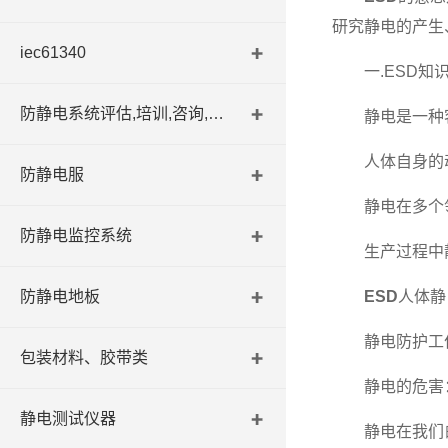
研究静电的产生
iec61340
一.ESD知
防静电系统评估,培训,咨询,认证
静电是一种客观
人体自身的动
防静电服
静电在多个领
防静电监控系统
生产过程中静
防静电地板
ESD
人体静
静电防护工作
包装材料、胶带类
静电的危害
静电测试仪器
静电在我们的