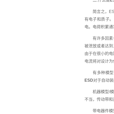
二.什么是
E
简言之，ESD
有电子和质子。
电。电荷积累通
有许多因素会
被泄放或者达到
由于在很小的电
电流将对设计为
有多种模型可以
ESD
对于自动装
机器模型/模式
不当，传动带和
带电器件模型/