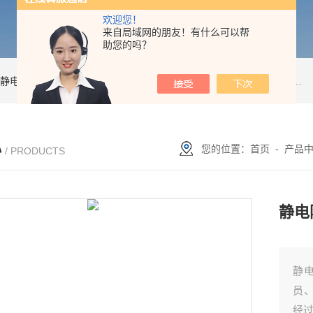
欢迎您！
来自局域网的朋友！有什么可以帮
助您的吗？
静电防护培训
esd诊断
esd20.20
静电咨询
esd咨询
Efm022
Desco
防静
心
您的位置：
首页
-
产品
/ PRODUCTS
静电
静
员、
经过