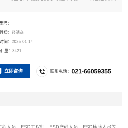
概念2.ESD防护及施工3.ESD20.20新旧版本（2007,2014）标
其配套标准4.ESD检测仪器使用及测试方法5.ESD管理文件编
.ESD内外审及检查表编制和使用讲解
型号：
性质：
经销商
时间：
2025-01-14
问 量：
3421
021-66059355
立即咨询
联系电话：
工程人员、ESD工程师、ESD产线人员、ESD检验人员等