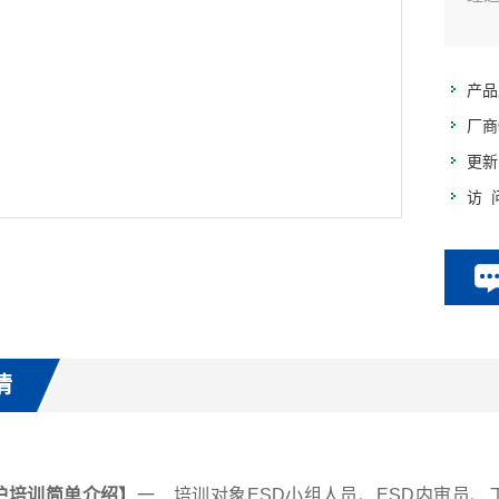
基本
准及
写6
产品
厂商
更新
访 
情
护培训
简单介绍】
一．培训对象ESD小组人员、ESD内审员、