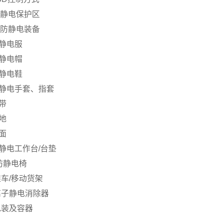
静电保护区
防静电装备
静电服
静电帽
静电鞋
静电手套、指套
带
地
面
静电工作台
/
台垫
防静电椅
推车
/
移动货架
离子静电消除器
包装及容器