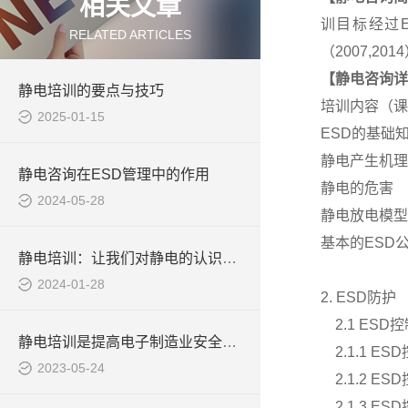
相关文章
训目标经过E
RELATED ARTICLES
（2007,2
【
静电咨询
详
静电培训的要点与技巧
培训内容（课
2025-01-15
ESD
的基础
静电产生机理
静电咨询在ESD管理中的作用
静电的危害
2024-05-28
静电放电模型
基本的
ESD
静电培训：让我们对静电的认识更深层
2024-01-28
2. ESD
防护
2.1 ESD
控
静电培训是提高电子制造业安全和质量的关键
2.1.1 ESD
2023-05-24
2.1.2 ESD
2.1.3 ESD