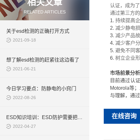
相关文章
认证，成为了
RELATED ARTICLES
通过第三方的I
1.
持续提高
2.
减少静电
关于esd检测的正确打开方式
3.
减少产品
2021-09-18
4.
减少客户
5.
避免不同
6.
树立企业
想了解esd检测的赶紧往这边看了
2021-06-21
市场前景分析
目前通过认证
Motoro
今日学习要点：防静电的小窍门
与理解，通过S
2022-08-26
在线咨询
ESD知识培训：ESD防护需要把握好四大原则
2022-04-27