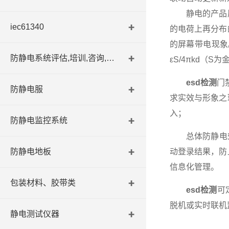
静电的产品原
iec61340
的电荷上再分布
的屏幕带电现象
防静电系统评估,培训,咨询,认证
εS/4πkd（
esd检测
门
防静电服
求实效与形象之
入；
防静电监控系统
总体防静电效益
防静电地板
动登录结果，防
信息化管理。
包装材料、胶带类
esd检测
可
脱机或实时联机
静电测试仪器