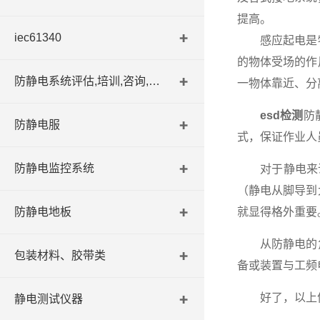
提高。
iec61340
感应起电是物
的物体受场的作
防静电系统评估,培训,咨询,认证
一物体靠近、分离
esd检测
防
防静电服
式，保证作业人
防静电监控系统
对于静电来说，
（静电从脚导到
防静电地板
就显得格外重要
从防静电的角
包装材料、胶带类
备或装置与工频
好了，以上
静电测试仪器