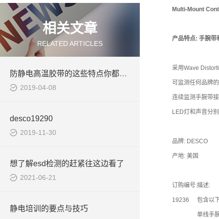
Multi-Mount Cont
相关文章
产品特点: 手腕
RELATED ARTICLES
采用Wave Dis
防静电高温胶带的这些特点你都清楚吗
可监测任何品牌的
2019-04-08
连续监测手腕带接
LED灯和声音分
desco19290
2019-11-30
品牌: DESCO
产地: 美国
想了解esd检测的赶紧往这边看了
2021-06-21
订购编号:
描述:
19236
包含以
静电培训的要点与技巧
单线手腕