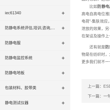
比如
防静电
iec61340
高电自高电位推
电荷”-集肤效
防静电系统评估,培训,咨询,认证
泄放的效果，另
在架设及操作上
防静电服
还有就是
防
物是在纺织时，
防静电监控系统
更多我们就不一
防静电地板
上一篇：
E
包装材料、胶带类
下一篇：
一
静电测试仪器