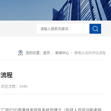
电培训
IEC61340-5-1iec61340 认证
ESD知识培训
ESD20.20认证
ESD
您的位置：
首页
-
新闻中心
-
静电认证的评估流程
估流程
浏览次数：2440
厂的ESD质量体系软件系统的建立（包括人员培训和考核、