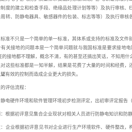
验制度的建立和检查手段、绝缘品处理计划等等）及执行审核、E
件周转、防静电器具、敏感器件的包装、标志等等）及执行审核
。
准不只是一个简单的单一标准，其体系或支持的标准及文件就近
个有关接地的问题本是一个简单问题就与我国标准是要求接地电
认证的接地都不理解，概念不清，有的甚至还搞出笑话，不知用什
果对这些标准都是一知半解，结果是花费了大量的时间和经费，
认证
有效的控制而造成企业更大的损失。
的评估流程：
电硬件环境和软件管理环境初步检测评定，出初审评定报告（
根据初评意见集合企业现状对相关人员进行防静电知识和防静
企业根据初评意见书对企业进行生产环境软件、硬件整改，构