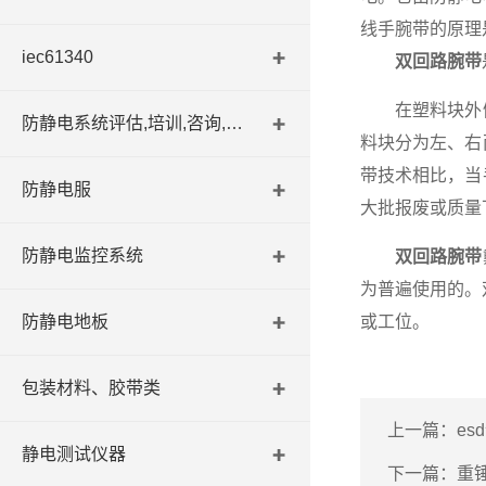
线手腕带的原理
iec61340
双回路腕带
在塑料块外侧
防静电系统评估,培训,咨询,认证
料块分为左、右
带技术相比，当
防静电服
大批报废或质量
防静电监控系统
双回路腕带
为普遍使用的。
防静电地板
或工位。
包装材料、胶带类
上一篇：
e
静电测试仪器
下一篇：
重