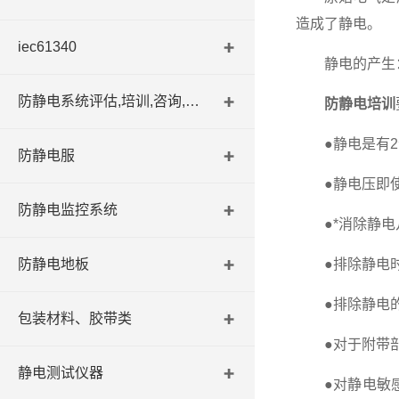
造成了静电。
iec61340
静电的产生：
防静电系统评估,培训,咨询,认证
防静电培训
●静电是有2
防静电服
●静电压即使在
防静电监控系统
●*消除静电几
防静电地板
●排除静电时
●排除静电的基
包装材料、胶带类
●对于附带部
静电测试仪器
●对静电敏感