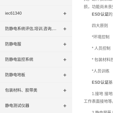
损，功能尚未丧
iec61340
ESD认证
的
四大原则
防静电系统评估,培训,咨询,认证
*环境控制
防静电服
* 人员控制
防静电监控系统
* 包装材料
*人员训练
防静电地板
ESD认证
基
包装材料、胶带类
1.接地 接地
工作表面接地等
静电测试仪器
2.静电屏蔽 