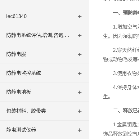
一、预防静
iec61340
1.增加空气湿
防静电系统评估,培训,咨询,认证
生。因为湿润的
2.穿天然纤维
防静电服
物或动物毛发等
防静电监控系统
3.使用衣物柔
4.保持身体水
防静电地板
生。
二、释放已
包装材料、胶带类
1.金属钥匙或
静电测试仪器
饰品释放到空气