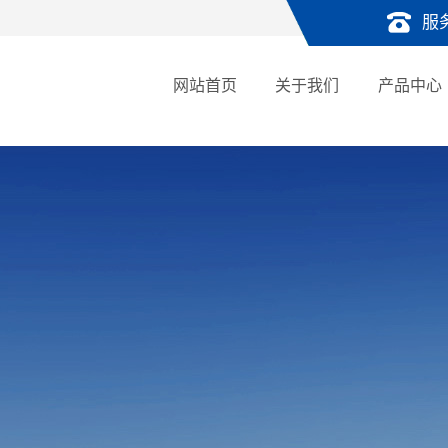
服
网站首页
关于我们
产品中心