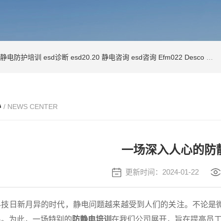
静电防护培训
esd诊断
esd20.20
静电咨询
esd咨询
Efm022
Desco
防静
心
/ NEWS CENTER
一场深入人心的防
更新时间：2024-01-22
日新月异的时代，静电问题越来越受到人们的关注。不论是微
出。为此，一场特别的
防静电培训
在我们公司展开，旨在提高员