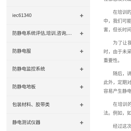
在培训的开
iec61340
中，我们可
害，但长时
防静电系统评估,培训,咨询,认证
为了让我们
防静电服
时，由于未
重要性。
防静电监控系统
随后，讲师
此外，定期
防静电地板
容易产生静
在培训的最
包装材料、胶带类
法。例如，
静电测试仪器
经过这次培