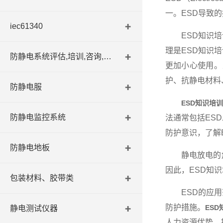
一。ESD导致
iec61340
ESD知识培训
理是ESD知识
防静电系统评估,培训,咨询,认证
更加小心使用。
护、抗静电材料
防静电服
ESD知识培
防静电监控系统
法通常包括ES
防护意识，了解
防静电地板
静电放电的危
因此，ESD知
包装材料、胶带类
ESD的应用范
防护措施。
ES
静电测试仪器
人力资源优势、