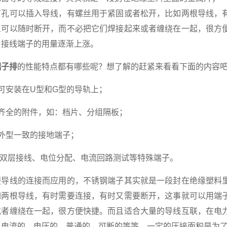
可以插入导线，有螺丝用于紧固或者松开，比如两根导线，有
且可以随时断开，而不必把它们焊接起来或者缠绕在一起，很方
，接线端子的用量逐渐上涨。
端子排
的性能特点都有哪些呢？想了解的赶紧来看看下面的内容
安装在U型和G型的导轨上；
全的附件，如：档片、分组隔板；
型一致的接地端子；
双层接线、电位分配、电流回路测试等特殊端子。
线的连接而应用的，不锈钢端子其实就是一段封在绝缘塑料里
如两根导线，有时需要连接，有时又需要断开，这事就可以用端
或者缠绕在一起，很方便快捷。而且适合大量的导线互联，在电
，电流的，电压的，普通的，可断的等等。一定的压接面积是为