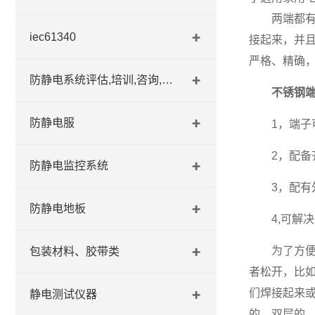
两端都有孔
iec61340
接起来，并
严格、精确
防静电系统评估,培训,咨询,认证
不锈钢
防静电服
1，端子可
2，配备齐
防静电监控系统
3，配有外
防静电地板
4,可解决
为了方便导
包装材料、胶带类
者松开，比
们焊接起来
静电测试仪器
的、双层的