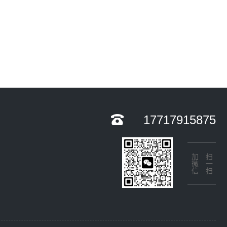
17717915875
加微信
扫一扫