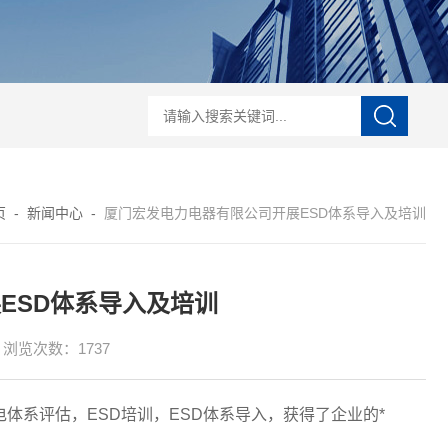
电培训
IEC61340-5-1iec61340 认证
ESD知识培训
ESD20.20认证
ESD
页
-
新闻中心
-
厦门宏发电力电器有限公司开展ESD体系导入及培训
ESD体系导入及培训
浏览次数：1737
静电体系评估，ESD培训，ESD体系导入，获得了企业的*