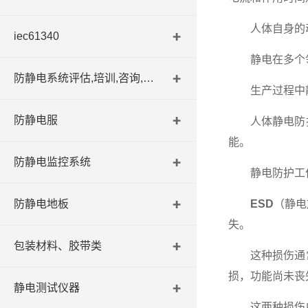
人体自身的动
iec61340
静电在多个领域
防静电系统评估,培训,咨询,认证
生产过程中静
防静电服
人体静电防护
能。
防静电监控系统
静电防护工作
防静电地板
ESD
（静电
失。
包装材料、胶带类
这种损伤通常
损，功能尚未丧
静电测试仪器
这两种损伤中，