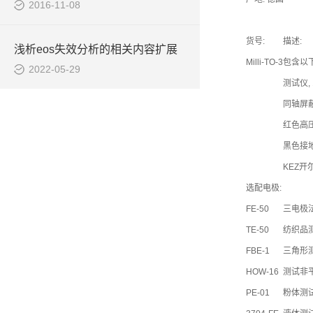
2016-11-08
货号:
描述:
浅析eos失效分析的相关内容扩展
Milli-TO-3
包含以
2022-05-29
测试仪,
同轴屏蔽
红色高压
黑色接地
KEZ开
选配电极:
FE-50
三电极法
TE-50
纺织品测试,
FBE-1
三角形测
HOW-16
测试非
PE-01
粉体测