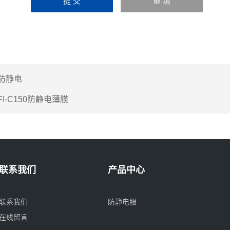
防静电
FI-C150防静电薄膜
联系我们
产品中心
联系我们
防静电服
在线留言