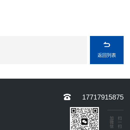
返回列表
17717915875
加微信
扫一扫