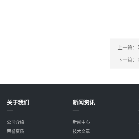
上一篇：
下一篇：
关于我们
新闻资讯
公司介绍
新闻中心
荣誉资质
技术文章