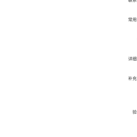
联系
常用
详细
补充
验