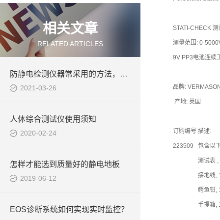
相关文章
STATI-CHE
测量范围: 0-5000
RELATED ARTICLES
9V PP3电池连续
防静电检测仪器常采用的方法，您都知道吗
品牌: VERMASO
2021-03-26
产地: 英国
人体综合测试仪使用须知
订购编号:
描述:
2020-02-24
223509
包含以
测试表 ,
怎样才能选到质量好的静电地板
接地线, 
2019-06-12
鳄鱼钳, 
手提箱, 
EOS诊断系统如何实现实时监控？