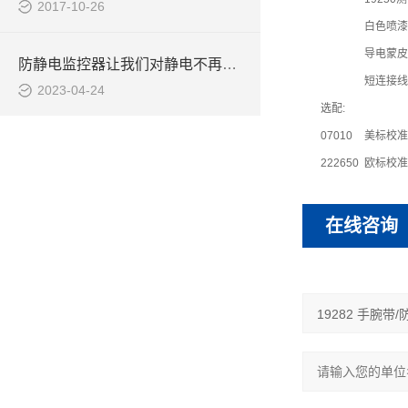
2017-10-26
白色喷漆
导电蒙皮
防静电监控器让我们对静电不再恐惧
短连接线,
2023-04-24
选配:
07010
美标校准器
222650
欧标校准器
在线咨询