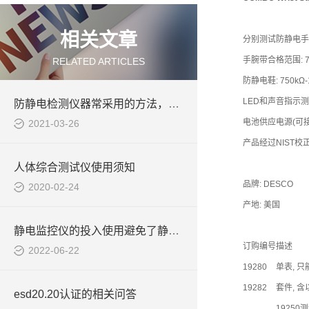
相关文章
分别测试防静电手
手腕带合格范围: 75
RELATED ARTICLES
防静电鞋: 750kΩ-
LED和声音指示
防静电检测仪器常采用的方法，您都知道吗
电池供应电源(可
2021-03-26
产品经过NIST校
人体综合测试仪使用须知
品牌: DESCO
2020-02-24
产地: 美国
静电监控仪的投入使用避免了静电积聚的烦恼
订购编号
描述
2022-06-22
19280
单表, 
19282
套件, 
esd20.20认证的相关问答
19250测