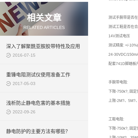
相关文章
测试手腕带是否在
测试工鞋是否在合格
RELATED ARTICLES
14V测试电压
测试精度: +/-10%(2
深入了解聚酰亚胺胶带特性及应用
24-30VDC/15
2016-07-15
配套741D脚踏板尺寸
重锤电阻测试仪使用准备工作
手腕带电阻:
2017-05-03
下限-750k?, 
上限-2M?、5M?
浅析防止静电危害的基本措施
2022-09-26
工鞋电阻:
下限-750k?, 
静电防护的主要方法有哪些？
上限-10M?、35M