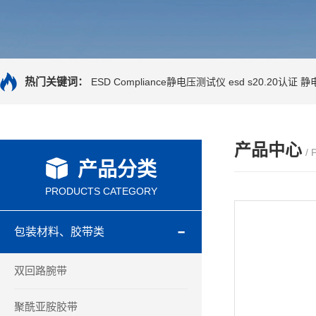
热门关键词：
ESD Compliance静电压测试仪
esd s20.20认证
静
产品中心
/
产品分类
PRODUCTS CATEGORY
包装材料、胶带类
双回路腕带
聚酰亚胺胶带