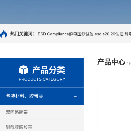
热门关键词：
ESD Compliance静电压测试仪
esd s20.20认证
静
产品中心
/
产品分类
PRODUCTS CATEGORY
包装材料、胶带类
双回路腕带
聚酰亚胺胶带