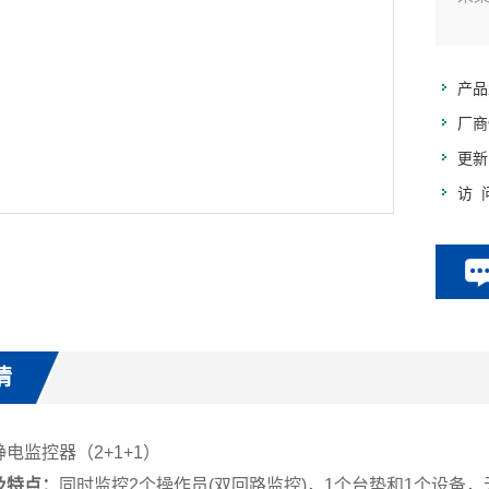
产品
厂商
更新
访 
情
电监控器（2+1+1）
及特点：
同时监控2个操作员(双回路监控)，1个台垫和1个设备